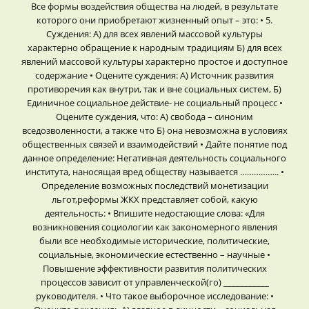
Все формы воздействия общества на людей, в результате
которого они приобретают жизненный опыт – это: • 5.
Суждения: А) для всех явлений массовой культуры
характерно обращение к народным традициям Б) для всех
явлений массовой культуры характерно простое и доступное
содержание • Оцените суждения: А) Источник развития
противоречия как внутри, так и вне социальных систем, Б)
Единичное социальное действие- не социальный процесс •
Оцените суждения, что: А) свобода – синоним
вседозволенности, а также что Б) она невозможна в условиях
общественных связей и взаимодействий • Дайте понятие под
данное определение: Негативная деятельность социального
института, наносящая вред обществу называется …………….. •
Определение возможных последствий монетизации
льгот,реформы ЖКХ представляет собой, какую
деятельность: • Впишите недостающие слова: «Для
возникновения социологии как закономерного явления
были все необходимые исторические, политические,
социальные, экономические естественно – научные •
Повышение эффективности развития политических
процессов зависит от управленческой(го) ___________
руководителя. • Что такое выборочное исследование: •