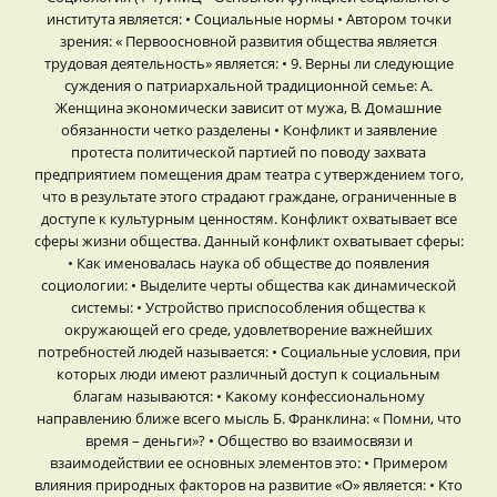
института является: • Социальные нормы • Автором точки
зрения: « Первоосновной развития общества является
трудовая деятельность» является: • 9. Верны ли следующие
суждения о патриархальной традиционной семье: A.
Женщина экономически зависит от мужа, B. Домашние
обязанности четко разделены • Конфликт и заявление
протеста политической партией по поводу захвата
предприятием помещения драм театра с утверждением того,
что в результате этого страдают граждане, ограниченные в
доступе к культурным ценностям. Конфликт охватывает все
сферы жизни общества. Данный конфликт охватывает сферы:
• Как именовалась наука об обществе до появления
социологии: • Выделите черты общества как динамической
системы: • Устройство приспособления общества к
окружающей его среде, удовлетворение важнейших
потребностей людей называется: • Социальные условия, при
которых люди имеют различный доступ к социальным
благам называются: • Какому конфессиональному
направлению ближе всего мысль Б. Франклина: « Помни, что
время – деньги»? • Общество во взаимосвязи и
взаимодействии ее основных элементов это: • Примером
влияния природных факторов на развитие «О» является: • Кто