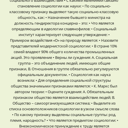
социального взаимодействия • С какими явлениями связано
становление социологии как науки: • По социально-
классовому признаку выделяют такую социально-классовую
общность, как: • Назначение бывшего министра на
должность гендиректора концерна – это: • Что является
определяющим в идеологии славянофилов: • Социальный
институт характеризует следующее утверждение: •
Примером воздействия «О» на природу является: • Назовите
представителей модернистской социологии: • В стране 10%
семей владеют 90% общего количества промышленных
акций. Это проявление • Верны ли суждения: A. Социальная
группа – это объединение людей, имеющих общие
признаки, B. Отношения в группе обязательно регулируются
официальным документом. • Социология как наука
возникла: • Для определения социальной структуры
общества значимыми признаками является: • К. Маркс был
автором теории: • Оцените суждения: A. Обязательным
признаком общество является взаимодействие людей; B.
Общество – самоорганизующаяся система; • Выделите из
списка основоположников социологии в узком смысле слова
• По какому признаку выделены социальные группы: род,
племя, народность? • Что является предметом социологии: •
Внеэкономическое принуждение к труду является