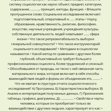
систему социологии как науки: объект, предмет, категории,
содержание, ……….., принцип, методы, функции. • Впишите
пропущенное слово: Социальное исследование включает:
подготовительный, оперативный и …… этапы • Науку,
образование, нравственность, религию, философию,
искусство, научные учреждения, учреждения культуры,
собственную деятельность людей охватывает ....... сфера
жизни • Что такое репрезентабельность выборки
генеральной совокупности? • Что такое инструментарий
социального исследования? • Методами в социологии
называются: • Какой метод по сравнению с другими более
глубокий, объективный,но требует большего
профессионализма социолога, более трудоемкий и сложный:
• Обособившаяся от природы, но тесно с ней связанная часть
материального мира, которая включает в себя способы
взаимодействия людей и формы их объединения это, ……… •
Что не хватает в структуре отчета социологического
исследования? А) Программа, Б) Характеристика выборки, В)
Анализ и интерпретация полученных данных, Г) Приложения:
таблицы, графики, диаграммы, Д) ……………. • Свойства и черты
человека, которые он приобретает только во
взаимодействии с другими людьми, характеризует его как: •