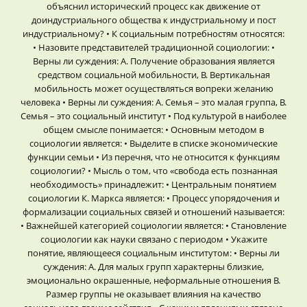
объяснил исторический процесс как движение от
доиндустриального общества к индустриальному и пост
индустриальному? • К социальным потребностям относятся:
• Назовите представителей традиционной социологии: •
Верны ли суждения: A. Получение образования является
средством социальной мобильности, B. Вертикальная
мобильность может осуществляться вопреки желанию
человека • Верны ли суждения: A. Семья – это малая группа, B.
Семья – это социальный институт • Под культурой в наиболее
общем смысле понимается: • Основным методом в
социологии является: • Выделите в списке экономические
функции семьи • Из перечня, что не относится к функциям
социологии? • Мысль о том, что «свобода есть познанная
необходимость» принадлежит: • Центральным понятием
социологии К. Маркса является: • Процесс упорядочения и
формализации социальных связей и отношений называется:
• Важнейшей категорией социологии является: • Становление
социологии как науки связано с периодом • Укажите
понятие, являющееся социальным институтом: • Верны ли
суждения: A. Для малых групп характерны близкие,
эмоционально окрашенные, неформальные отношения B.
Размер группы не оказывает влияния на качество