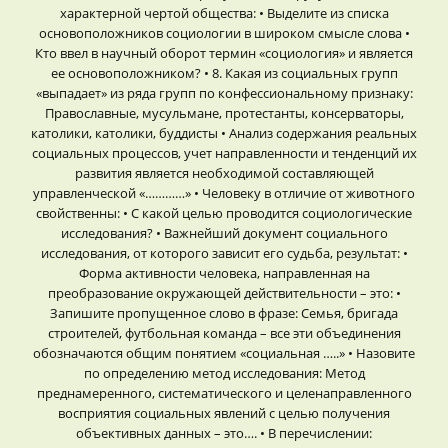
характерной чертой общества: • Выделите из списка
основоположников социологии в широком смысле слова •
Кто ввел в научный оборот термин «социология» и является
ее основоположником? • 8. Какая из социальных групп
«выпадает» из ряда групп по конфессиональному признаку:
Православные, мусульмане, протестанты, консерваторы,
католики, католики, буддисты • Анализ содержания реальных
социальных процессов, учет направленности и тенденций их
развития является необходимой составляющей
управленческой «…………» • Человеку в отличие от животного
свойственны: • С какой целью проводится социологические
исследования? • Важнейший документ социального
исследования, от которого зависит его судьба, результат: •
Форма активности человека, направленная на
преобразование окружающей действительности – это: •
Запишите пропущенное слово в фразе: Семья, бригада
строителей, футбольная команда – все эти объединения
обозначаются общим понятием «социальная …..» • Назовите
по определению метод исследования: Метод
преднамеренного, систематического и целенаправленного
восприятия социальных явлений с целью получения
объективных данных – это…. • В перечислении: