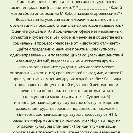
биологические, социальные, престижные, духовные,
экзистенциальные (назовите что?) ? _ _ _ _ _ _ _ _ _ _ _ • Какой
метод сбора информации М.Вебер назвал «королевским»? •
Воздействия на условия жизни людей и их ценностные
ориентации с помощью специальных методов называется: •
Оцените суждения: А) В социальной сфере нет неизменных
объектов и субъектов, Б) Любое изменение в обществе есть
социальный процесс • Человека от животного отличает: •
Дайте определению научное понятие: Совокупность
однонаправленных и повторяющихся социальных действий
и взаимодействий, выделяемых из множества других –
называют: • Оцените суждения, что человек может
определить, каков он: А) сравнивая себя с людьми, а также Б)
прислушиваясь к мнению других людей о себе: • Все виды
производства, общественной и духовной деятельности
человека и общества, а также все их результаты в
совокупности можно назвать: • 4. Суждения: А)
интернационализации культуры способствуют мировое
разделение труда, возросшая подвижность населения;
Б)интернационализации культуры способствуют НТП,
развитие информационных технологий • Науки от других
отраслей культуры отличает: • Принцип гуманизации
образования требует: • Впишите недостающий элемент в