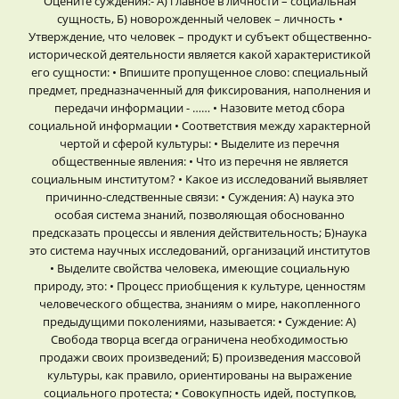
Оцените суждения:- А) главное в личности – социальная
сущность, Б) новорожденный человек – личность •
Утверждение, что человек – продукт и субъект общественно-
исторической деятельности является какой характеристикой
его сущности: • Впишите пропущенное слово: специальный
предмет, предназначенный для фиксирования, наполнения и
передачи информации - …… • Назовите метод сбора
социальной информации • Соответствия между характерной
чертой и сферой культуры: • Выделите из перечня
общественные явления: • Что из перечня не является
социальным институтом? • Какое из исследований выявляет
причинно-следственные связи: • Суждения: А) наука это
особая система знаний, позволяющая обоснованно
предсказать процессы и явления действительность; Б)наука
это система научных исследований, организаций институтов
• Выделите свойства человека, имеющие социальную
природу, это: • Процесс приобщения к культуре, ценностям
человеческого общества, знаниям о мире, накопленного
предыдущими поколениями, называется: • Суждение: А)
Свобода творца всегда ограничена необходимостью
продажи своих произведений; Б) произведения массовой
культуры, как правило, ориентированы на выражение
социального протеста; • Совокупность идей, поступков,