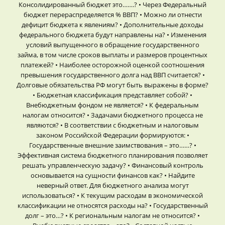
Консолидированный бюджет это…….? • Через Федеральный
бюджет перераспределяется % ВВП? • Можно ли отнести
дефицит бюджета к явлениям? • Дополнительные доходы
федерального бюджета будут направлены на? • Изменения
условий выпущенного в обращение государственного
займа, в том числе сроков выплаты и размеров процентных
платежей? • Наиболее осторожной оценкой соотношения
превышения государственного долга над ВВП считается? •
Долговые обязательства РФ могут быть выражены в форме?
• Бюджетная классификация представляет собой? •
Внебюджетным фондом не является? • К федеральным
налогам относится? • Задачами бюджетного процесса не
являются? • В соответствии с бюджетным и налоговым
законом Российской Федерации формируются: •
Государственные внешние заимствования – это……? •
Эффективная система бюджетного планирования позволяет
решать управленческую задачу? • Финансовый контроль
основывается на сущности финансов как? • Найдите
неверный ответ. Для бюджетного анализа могут
использоваться? • К текущим расходам в экономической
классификации не относятся расходы на? • Государственный
долг – это…? • К региональным налогам не относится? •