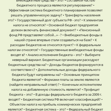
Внебюджетные средства – это? • Составной частью
бюджетного процесса являются регулирование? •
Эффективная система бюджетного планирования позволяет
решать управленческую задачу? • Трансферты населения
это? • Государственный долг субъекта РФ - это? • К элементам
налога не относятся? • Основной бюджет предприятия
должен включать финансовый документ? • «Пенсионный
фонд РФ представляет собой…» - ? • Внебюджетные фонды в
нашей стране впервые стали создаваться на базе? • К
расходам бюджетов не относится пункт? • К федеральным
налогам относятся? • Государственные внебюджетные фонды
входят в? • Анализ исполнения бюджета – это? • Выберите
неверный вариант. Бюджетные организации расходуют
бюджетные средства на? • Доходы бюджетов формируются в
соответствии с? • Дополнительные доходы федерального
бюджета будут направлены на? • Основным принципом
бюджета является? • Формами платы за землю являются
(найдите неправильный ответ) ? • Конечным исполнителем
налога на добавленную стоимость является? • Профицит
бюджета – это? • В доходы федерального бюджета за 2009 г.
входят? • Бюджетная система РФ включает классификаций? •
Объектом налога на прибыль коммерческих предприятий
является? • Бюджетная система – это? • Федеральный бюджет