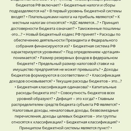
бюджетов РФ включает? • Бюджетные налоги и сборы
подразделяются на? • В первый уровень бюджетной системы
входят? • Плательщиками налога на прибыль являются? • К
местным налогам относятся? • НДС является…? • Принцип
достоверности бюджета означает? • Таможенные пошлины
-это…? • Новый Бюджетный кодекс РФ принят? • Расходы по
обеспечению деятельности Президента и Федерального
собрания финансируются из? • Бюджетная система РФ
характеризуется уровнями? • Под определением «дотация»
понимается? • Размер резервных фондов в федеральном
бюджете? • Предельный размер налоговой ставки на
имущество предприятия не может превышать? • Доходы
бюджетов формируются в соответствии с? • Классификация
доходов основывается? • Текущие расходы бюджетов – это…?
• Бюджетная классификация одинакова? • Капитальные
расходы бюджета это? • Совокупность бюджетов всех
уровней образуют? • Дефицит – это когда? • Главным
распределителем средств бюджета субъекта РФ является? •
Налоговые доходы, неналоговые доходы, безвозмездные
перечисления, доходы целевых бюджетов – эти группы
относятся к классификации? • Бюджетная классификация? •
Принципом бюджетной системы является пункт? •