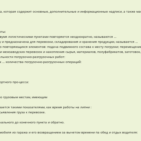
а, которая содержит основные, дополнительные и информационные надписи, а также ма
оты:
вумя логистическими пунктами повторяется неоднократно, называются …
 и предназначена для перевозки, складирования и хранения продукции, называется …
 повторяющихся элементов: подача подвижного состава к месту погрузки; перемещение г
и межзаводских перевозок и накопления сырья, материалов, полуфабрикатов, заготовок,
льности погрузочно-разгрузочных работ:
 … количества погрузочно-разгрузочных операций:
ртного про-цесса:
по грузовым местам, имеющим
ается такими показателями, как время работы на липни :
ъявления груза к перевозке.
ального до конечного пункта и обратно.
мобиля из гаража и его возвращением за вычетом времени па обед и отдых водителя: