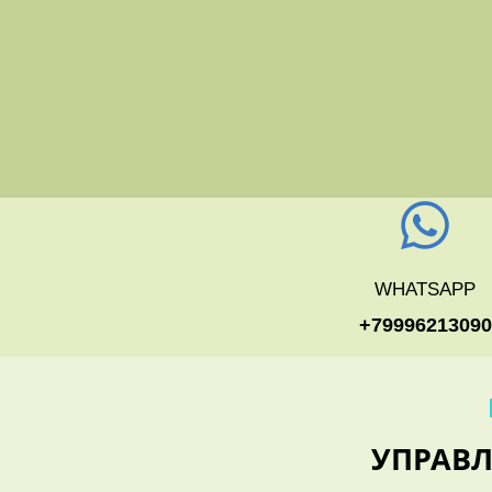
WHATSAPP
+79996213090
УПРАВ