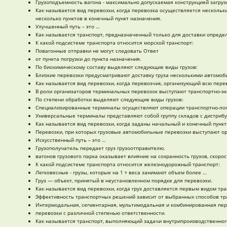
Грузоподъемность вагона - максимально допускаемая конструкцией загруз
Как называется вид перевозки, когда перевозка осуществляется нескольки
несколько пунктов в конечный пункт назначения.
Улучшенный путь – это …
Как называется транспорт, предназначенный только для доставки определ
К какой подсистеме транспорта относится морской транспорт:
Повагонные отправки не могут следовать Ответ
от пункта погрузки до пункта назначения.
По биохимическому составу выделяют следующие виды грузов:
Близкие перевозки предусматривают доставку груза несколькими автомоб
Как называется вид перевозки, когда перевозчик, организующий всю перево
В роли организаторов терминальных перевозок выступают транспортно-э
По степени обработки выделяют следующие виды грузов:
Специализированные терминалы осуществляют операции транспортно-логи
Универсальные терминалы представляют собой группу складов с дистриб
Как называется вид перевозки, когда заданы начальный и конечный пунк
Перевозки, при которых грузовые автомобильные перевозки выступают ор
Искусственный путь – это …
Грузополучатель передает груз грузоотправителю.
вагонов грузового парка оказывает влияние на сохранность грузов, скор
К какой подсистеме транспорта относится железнодорожный транспорт:
Легковесные - грузы, которые на 1 т веса занимают объем более …
Груз — объект, принятый в неустановленном порядке для перевозки.
Как называется вид перевозки, когда груз доставляется первым видом тр
Эффективность транспортных решений зависит от выбранных способов тр
Интермодальная, сегментарная, мультимодальная и комбинированная пер
перевозки с различной степенью ответственности.
Как называется транспорт, выполняющий задачи внутрипроизводственног