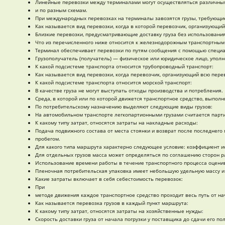
Линейные перевозки между терминалами могут осуществляться различны
и по разным схемам.
При международных перевозках на терминалы завозятся грузы, требующие
Как называется вид перевозки, когда в которой перевозчик, организующий 
Близкие перевозки, предусматривающие доставку груза без использовани
Что из перечисленного ниже относится к железнодорожным транспортным
Терминал обеспечивает перевозки по путям сообщения с помощью специал
Грузополучатель (получатель) — физическое или юридическое лицо, уполн
К какой подсистеме транспорта относится трубопроводный транспорт:
Как называется вид перевозки, когда перевозчик, организующий всю перево
К какой подсистеме транспорта относится морской транспорт:
В качестве груза не могут выступать отходы производства и потребления.
Среда, в которой или по которой движется транспортное средство, выпол
По потребительскому назначению выделяют следующие виды грузов:
На автомобильном транспорте легкопартионными грузами считается парти
К какому типу затрат, относятся затраты на накладные расходы:
Подача подвижного состава от места стоянки и возврат после последнего 
пробегом.
Для какого типа маршрута характерно следующее условие: коэффициент ис
Для отдельных грузов масса может определяться по соглашению сторон ра
Использование времени работы в течение транспортного процесса оценив
Пленочная потребительская упаковка имеет небольшую удельную массу и 
Какие затраты включает в себя себестоимость перевозок:
При
методе движения каждое транспортное средство проходит весь путь от нач
Как называется перевозка грузов в каждый пункт маршрута:
К какому типу затрат, относятся затраты на хозяйственные нужды:
Скорость доставки груза от начала погрузки у поставщика до сдачи его п