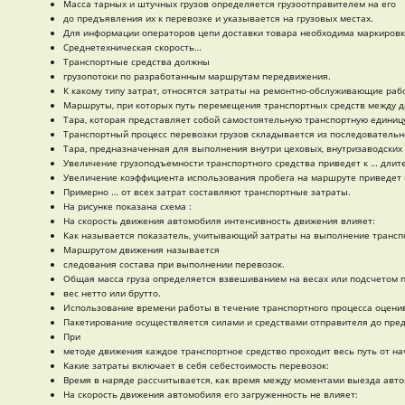
Масса тарных и штучных грузов определяется грузоотправителем на его
до предъявления их к перевозке и указывается на грузовых местах.
Для информации операторов цепи доставки товара необходима маркировк
Среднетехническая скорость…
Транспортные средства должны
грузопотоки по разработанным маршрутам передвижения.
К какому типу затрат, относятся затраты на ремонтно-обслуживающие раб
Маршруты, при которых путь перемещения транспортных средств между д
Тара, которая представляет собой самостоятельную транспортную единицу
Транспортный процесс перевозки грузов складывается из последовательно
Тара, предназначенная для выполнения внутри цеховых, внутризаводских 
Увеличение грузоподъемности транспортного средства приведет к … длите
Увеличение коэффициента использования пробега на маршруте приведет к
Примерно … от всех затрат составляют транспортные затраты.
На рисунке показана схема :
На скорость движения автомобиля интенсивность движения влияет:
Как называется показатель, учитывающий затраты на выполнение транспо
Маршрутом движения называется
следования состава при выполнении перевозок.
Общая масса груза определяется взвешиванием на весах или подсчетом 
вес нетто или брутто.
Использование времени работы в течение транспортного процесса оценив
Пакетирование осуществляется силами и средствами отправителя до пред
При
методе движения каждое транспортное средство проходит весь путь от нач
Какие затраты включает в себя себестоимость перевозок:
Время в наряде рассчитывается, как время между моментами выезда авто
На скорость движения автомобиля его загруженность не влияет: