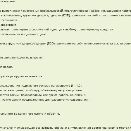
ми видами
 выполнения таможенных формальностей, подгруппировки и хранения, размером партии,
всю перевозку груза «от двери до двери» (D2D) принимает на себя ответственность толь
я терминала.
 средствам.
ьных транспортных сооружений и доступ к любому транспортному средству.
омоченное на получение груза.
зку груза «от двери до двери» (D2D) принимает на себя ответственность за всю перевоз
няя свою функцию, называется
я весом.
пункта разгрузки называется
пользования подвижного состава на маршруте β = 1,0 :
счетным путем, по обмеру, объемному весу или условно:
ается такими показателями, как время работы на липни :
низкую цену и предназначена для разового использования :
ального до конечного пункта и обратно.
олучателю, учитывающая все затраты времени в пути, включая время хранения в местах 