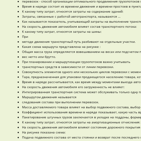
перевозок - способ организации оптимального продвижения грузопотоков 
Время в наряде состоит из времени движения и времени простоев в пунктах
К какому типу затрат, относятся затраты на содержание зданий:
Затраты, связанные с работой автотранспорта, называются …
Как называется показатель, учитывающий затраты на выполнение транспо
На скорость движения автомобиля влияет состав транспортного потока:
К какому типу затрат, относятся затраты на шины:
При
методе движения транспортный путь разбивают на отдельные участки.
Какая схема маршрута представлена на рисунке :
Общая масса груза определяется взвешиванием на весах или подсчетом 
вес нетто или брутто.
При планировании и маршрутизации грузопотоков важно учитывать
транспортных средств в зависимости от линии перевозки.
Совокупность элементов одного или нескольких циклов перевозки с момент
Тара, предназначенная для упаковки продающегося населению товара, кот
Время в наряде рассчитывается, как время между моментами выезда авто
На скорость движения автомобиля его загруженность не влияет:
Интегрированная транспортная система может обслуживать только одну п
Маршрутом движения называется
следования состава при выполнении перевозок.
Масса доставляемого товара влияет на выбор подвижного состава, выбор 
Коэффициент использования времени в наряде показывает, какую часть в
Пакетирование штучных грузов заключается в укладке на поддоны, формир
К какому типу затрат, относятся затраты на амортизационные отчисления:
На скорость движения автомобиля влияют состояние дорожного покрытия 
На рисунке показана схема:
Подача подвижного состава от места стоянки и возврат после последнего п