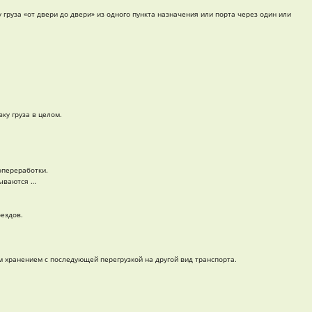
груза «от двери до двери» из одного пункта назначения или порта через один или
ку груза в целом.
опереработки.
зываются …
оездов.
м хранением с последующей перегрузкой на другой вид транспорта.