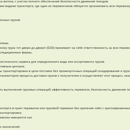
ка вагона, с учетом полного обеспечения безопасности движения поездов.
ми видами транспорта, где один из перевозчиков обязуется организовать всю перевозку 
енных грузов:
илями.
зку груза «от двери до двери» (D2D) принимает на себя ответственность за всю перевоз
кспедиционные фирмы.
стического сервиса для определенного вида или ассортимента грузов.
утивным центром.
ты транспортировки в цепи поставок без промежуточных операций складирования и груз
ганизатором процесса доставки грузов к получателям и осуществляют этот процесс, на
ость выполнения грузовых операций, эффективность перевозок, безопасность движения п
анспорта в пункт перевалки или грузовой терминал без храпения либо с кратковременны
анспортировки.
евозки именуются как
о назначения: