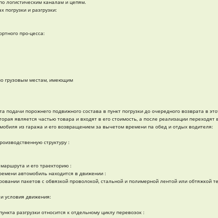
по логистическим каналам и цепям.
 погрузки и разгрузки:
ртного про-цесса:
по грузовым местам, имеющим
а подачи порожнего подвижного состава в пункт погрузки до очередного возврата в это
орая является частью товара и входят в его стоимость, а после реализации переходят 
мобиля из гаража и его возвращением за вычетом времени па обед и отдых водителя:
роизводственную структуру :
маршрута и его траекторию :
ремени автомобиль находится в движении :
овании пакетов с обвязкой проволокой, стальной и полимерной лентой или обтяжкой т
и условия движения:
ункта разгрузки относится к отдельному циклу перевозок :