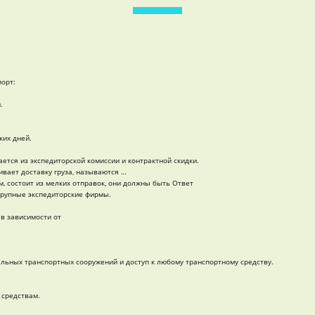
порт:
.
ких дней.
тся из экспедиторской комиссии и контрактной скидки.
вает доставку груза, называются …
, состоит из мелких отправок, они должны быть Ответ
крупные экспедиторские фирмы.
в зависимости от
ьных транспортных сооружений и доступ к любому транспортному средству.
 средствам.