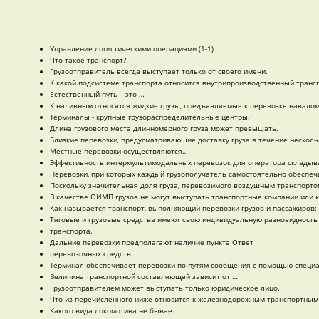
Управление логистическими операциями (1-1)
Что такое транспорт?–
Грузоотправитель всегда выступает только от своего имени.
К какой подсистеме транспорта относится внутрипроизводственный транс
Естественный путь – это …
К наливным относятся жидкие грузы, предъявляемые к перевозке навалом
Терминалы - крупные грузораспределительные центры.
Длина грузового места длинномерного груза может превышать.
Близкие перевозки, предусматривающие доставку груза в течение несколь
Местные перевозки осуществляются…
Эффективность интермультимодальных перевозок для оператора складывае
Перевозки, при которых каждый грузополучатель самостоятельно обеспечи
Поскольку значительная доля груза, перевозимого воздушным транспортом
В качестве ОИМП грузов не могут выступать транспортные компании или 
Как называется транспорт, выполняющий перевозки грузов и пассажиров:
Тяговые и грузовые средства имеют свою индивидуальную разновидность 
транспорта.
Дальние перевозки предполагают наличие пункта Ответ
перевозочных средств.
Терминал обеспечивает перевозки по путям сообщения с помощью специал
Величина транспортной составляющей зависит от …
Грузоотправителем может выступать только юридическое лицо.
Что из перечисленного ниже относится к железнодорожным транспортным
Какого вида локомотива не бывает.