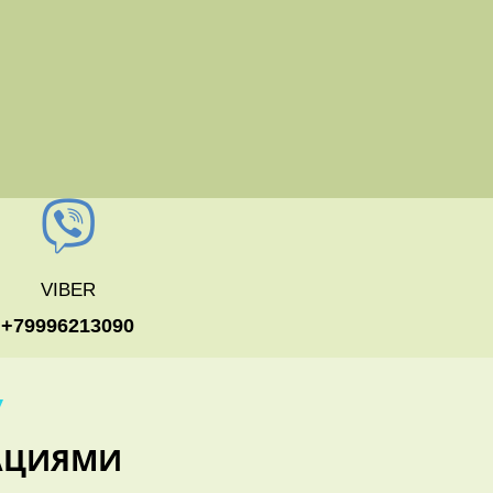
VIBER
+79996213090
У
АЦИЯМИ