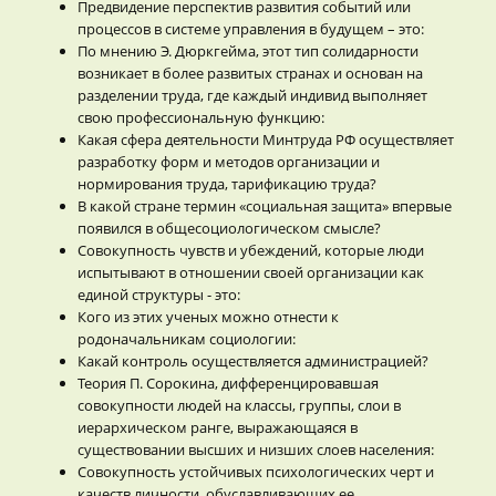
Предвидение перспектив развития событий или
процессов в системе управления в будущем – это:
По мнению Э. Дюркгейма, этот тип солидарности
возникает в более развитых странах и основан на
разделении труда, где каждый индивид выполняет
свою профессиональную функцию:
Какая сфера деятельности Минтруда РФ осуществляет
разработку форм и методов организации и
нормирования труда, тарификацию труда?
В какой стране термин «социальная защита» впервые
появился в общесоциологическом смысле?
Совокупность чувств и убеждений, которые люди
испытывают в отношении своей организации как
единой структуры - это:
Кого из этих ученых можно отнести к
родоначальникам социологии:
Какай контроль осуществляется администрацией?
Теория П. Сорокина, дифференцировавшая
совокупности людей на классы, группы, слои в
иерархическом ранге, выражающаяся в
существовании высших и низших слоев населения:
Совокупность устойчивых психологических черт и
качеств личности, обуславливающих ее