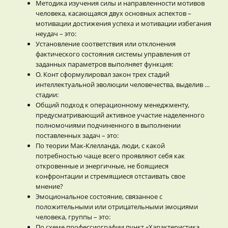
Методика изучения силы и направленности мотивов
человека, касающаяся двух основных аспектов –
мотивации достижения успеха и мотивации избегания
неудач – это:
Установление соответствия или отклонения
фактического состояния системы управления от
заданных параметров выполняет функция:
О. Конт сформулировал закон трех стадий
интеллектуальной эволюции человечества, выделив …
стадии:
Общий подход к операционному менеджменту,
предусматривающий активное участие наделенного
полномочиями подчиненного в выполнении
поставленных задач – это:
По теории Мак-Клелланда, люди, с какой
потребностью чаще всего проявляют себя как
откровенные и энергичные, не боящиеся
конфронтации и стремящиеся отстаивать свое
мнение?
Эмоциональное состояние, связанное с
положительными или отрицательными эмоциями
человека, группы – это:
По схеме профессиографии пункт «Характеристика