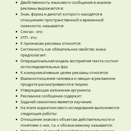
Двойственность языкового сообщения в анализе
рекламы выражается в:
Знак, форма и денотат которого находятся в
отношениях пространственной и временной
смежности, называется:
Слоган - это:
УТП - это:
К признакам рекламы относятся:
Системность как обязательное свойство знака
предполагает:
Операциональная модель восприятия текста состоит
из последовательных фаз:
К коммуникативным целям рекламы относятся:
Взаимоотношения человека и «вещи» в рекламном
продукте рассматриваются в теории:
Утверждающее изложение аргумента:
Рекламное сообщение содержит:
Задачей семиотики является изучение:
На этапе маркетингового исследования выполняются
следующие работы:
Отношение знаков к объектам действительности и
понятиям о них, т.е. к обозначаемому называется:
Операторный способ воздействия семиотического