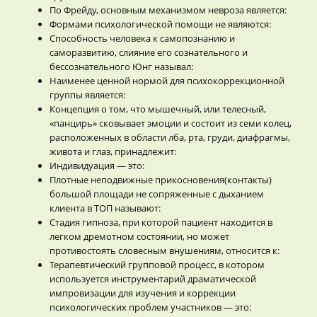
По Фрейду, основным механизмом невроза является:
Формами психологической помощи не являются:
Способность человека к самопознанию и
саморазвитию, слияние его сознательного и
бессознательного Юнг называл:
Наименее ценной нормой для психокоррекционной
группы является:
Концепция о том, что мышечный, или телесный,
«панцирь» сковывает эмоции и состоит из семи колец,
расположенных в области лба, рта, груди, диафрагмы,
живота и глаз, принадлежит:
Индивидуация — это:
Плотные неподвижные прикосновения(контакты)
большой площади не сопряженные с дыханием
клиента в ТОП называют:
Стадия гипноза, при которой пациент находится в
легком дремотном состоянии, но может
противостоять словесным внушениям, относится к:
Терапевтический групповой процесс, в котором
используется инструментарий драматической
импровизации для изучения и коррекции
психологических проблем участников — это: