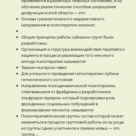
проявляются в различных телесных состояниях, и на
обучение реалистическим способам разрешения
дисфункции в этой области — это:
Основы гуманистического недирективного
направления в психотерапии заложил:
Общие принципы работы сайнанон-групп были
разработаны:
Организация и структура взаимодействия терапевта и
пациента в процессе реализации того или иного
метода психотерапии называется:
Термин «катарсис» ввел:
Для успешного проведения гипнотерапии глубина
гипнотического состояния
Направление психодинамической психотерапии,
ответвившееся от фрейдизма и разработанное
Альфредом Адлером, который подчеркивал роль
врожденных социальных побуждений в
формировании личности, называется:
Психотерапевтическая группа, состав которой может
изменяться в процессе групповой работы из-за ухода
из группы одних участников и приема новых — это
группа ...