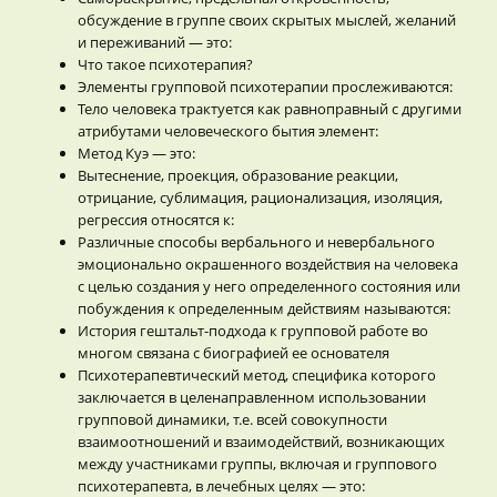
обсуждение в группе своих скрытых мыслей, желаний
и переживаний — это:
Что такое психотерапия?
Элементы групповой психотерапии прослеживаются:
Тело человека трактуется как равноправный с другими
атрибутами человеческого бытия элемент:
Метод Куэ — это:
Вытеснение, проекция, образование реакции,
отрицание, сублимация, рационализация, изоляция,
регрессия относятся к:
Различные способы вербального и невербального
эмоционально окрашенного воздействия на человека
с целью создания у него определенного состояния или
побуждения к определенным действиям называются:
История гештальт-подхода к групповой работе во
многом связана с биографией ее основателя
Психотерапевтический метод, специфика которого
заключается в целенаправленном использовании
групповой динамики, т.е. всей совокупности
взаимоотношений и взаимодействий, возникающих
между участниками группы, включая и группового
психотерапевта, в лечебных целях — это: