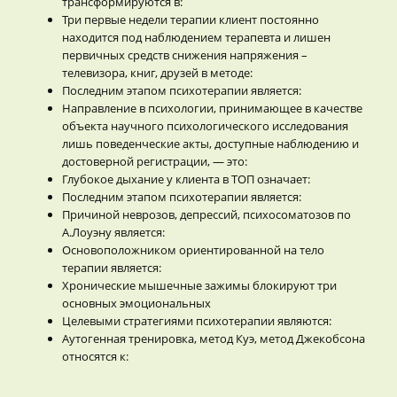
трансформируются в:
Три первые недели терапии клиент постоянно
находится под наблюдением терапевта и лишен
первичных средств снижения напряжения –
телевизора, книг, друзей в методе:
Последним этапом психотерапии является:
Направление в психологии, принимающее в качестве
объекта научного психологического исследования
лишь поведенческие акты, доступные наблюдению и
достоверной регистрации, — это:
Глубокое дыхание у клиента в ТОП означает:
Последним этапом психотерапии является:
Причиной неврозов, депрессий, психосоматозов по
А.Лоуэну является:
Основоположником ориентированной на тело
терапии является:
Хронические мышечные зажимы блокируют три
основных эмоциональных
Целевыми стратегиями психотерапии являются:
Аутогенная тренировка, метод Куэ, метод Джекобсона
относятся к: