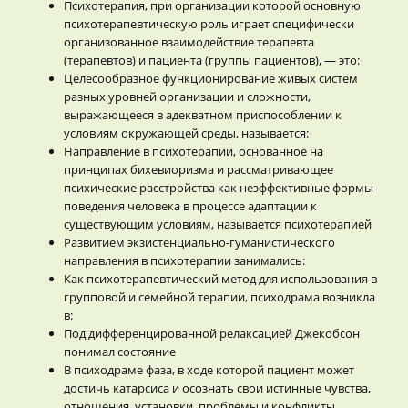
Психотерапия, при организации которой основную
психотерапевтическую роль играет специфически
организованное взаимодействие терапевта
(терапевтов) и пациента (группы пациентов), — это:
Целесообразное функционирование живых систем
разных уровней организации и сложности,
выражающееся в адекватном приспособлении к
условиям окружающей среды, называется:
Направление в психотерапии, основанное на
принципах бихевиоризма и рассматривающее
психические расстройства как неэффективные формы
поведения человека в процессе адаптации к
существующим условиям, называется психотерапией
Развитием экзистенциально-гуманистического
направления в психотерапии занимались:
Как психотерапевтический метод для использования в
групповой и семейной терапии, психодрама возникла
в:
Под дифференцированной релаксацией Джекобсон
понимал состояние
В психодраме фаза, в ходе которой пациент может
достичь катарсиса и осознать свои истинные чувства,
отношения, установки, проблемы и конфликты,