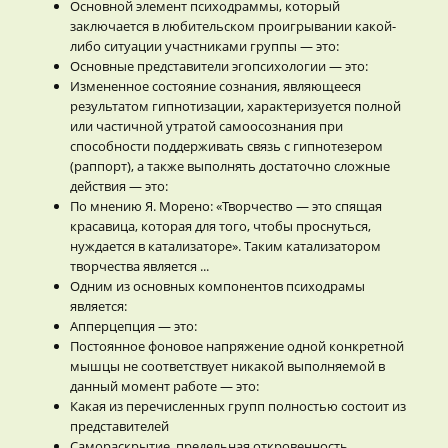
Основной элемент психодраммы, который
заключается в любительском проигрывании какой-
либо ситуации участниками группы — это:
Основные представители эгопсихологии — это:
Измененное состояние сознания, являющееся
результатом гипнотизации, характеризуется полной
или частичной утратой самоосознания при
способности поддерживать связь с гипнотезером
(раппорт), а также выполнять достаточно сложные
действия — это:
По мнению Я. Морено: «Творчество — это спящая
красавица, которая для того, чтобы проснуться,
нуждается в катализаторе». Таким катализатором
творчества является ...
Одним из основных компонентов психодрамы
является:
Апперцепция — это:
Постоянное фоновое напряжение одной конкретной
мышцы не соответствует никакой выполняемой в
данный момент работе — это:
Какая из перечисленных групп полностью состоит из
представителей
Самораскрытие, предельная откровенность,