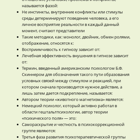
называется фазой:
Не инстинкты, внутренние конфликты или стимулы
среды детерминируют поведение человека, а его
личное восприятие реальности в каждый данный
момент, считают представители
Такие методики, как: монолог, двойник, обмен ролями,
отображение, относятся к:
Восприимчивость к гипнозу зависит от:
Лечебная эффективность внушения в гипнозе зависит
от:
Термин, введенный американским психологом Б.Ф.
Скиннером для обозначения такого пути образования
условных связей между стимулом и реакцией, при
котором сначала производится нужное действие, а
лишь затем дается подкрепление, называется:
Автором теории «животного магнетизма» является:
Немецкий психолог, который активно работал в
области гештальтпсихологии, автор теории
«психического поля» — это:
Самораскрытие и честность в психокоррекционной
группе являются:
Третья фаза развития психотерапевтической группы