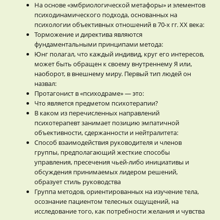
На основе «эмбриологической метафоры» и элементов
психодинамического подхода, основанных на
психологии объективных отношений в 70-х гг. XX века:
Торможение и директива являются
фундаментальными принципами метода:
Юнг полагал, что каждый индивид, круг его интересов,
может быть обращен к своему внутреннему Я или,
наоборот, в внешнему миру. Первый тип людей он
назвал:
Протагонист в «психодраме» — это:
Что является предметом психотерапии?
В каком из перечисленных направлений
психотерапевт занимает позицию эмпатичной
объективности, сдержанности и нейтралитета:
Способ взаимодействия руководителя и членов
группы, предполагающий жесткие способы
управления, пресечения чьей-либо инициативы и
обсуждения принимаемых лидером решений,
образует стиль руководства
Группа методов, ориентированных на изучение тела,
осознание пациентом телесных ощущений, на
исследование того, как потребности желания и чувства