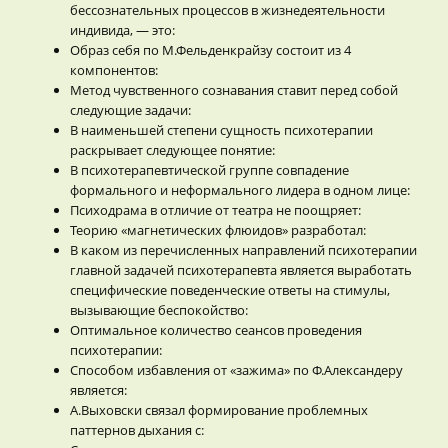
бессознательных процессов в жизнедеятельности
индивида, — это:
Образ себя по М.Фельденкрайзу состоит из 4
компонентов:
Метод чувственного сознавания ставит перед собой
следующие задачи:
В наименьшей степени сущность психотерапии
раскрывает следующее понятие:
В психотерапевтической группе совпадение
формального и неформального лидера в одном лице:
Психодрама в отличие от театра не поощряет:
Теорию «магнетических флюидов» разработал:
В каком из перечисленных направлений психотерапии
главной задачей психотерапевта является выработать
специфические поведенческие ответы на стимулы,
вызывающие беспокойство:
Оптимальное количество сеансов проведения
психотерапии:
Способом избавления от «зажима» по Ф.Александеру
является:
А.Выховски связал формирование проблемных
паттернов дыхания с: