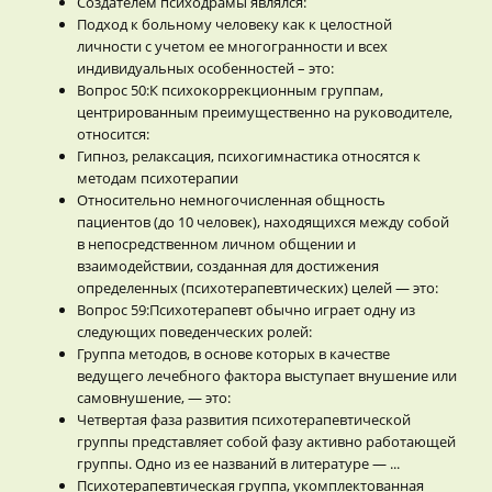
Создателем психодрамы являлся:
Подход к больному человеку как к целостной
личности с учетом ее многогранности и всех
индивидуальных особенностей – это:
Вопрос 50:К психокоррекционным группам,
центрированным преимущественно на руководителе,
относится:
Гипноз, релаксация, психогимнастика относятся к
методам психотерапии
Относительно немногочисленная общность
пациентов (до 10 человек), находящихся между собой
в непосредственном личном общении и
взаимодействии, созданная для достижения
определенных (психотерапевтических) целей — это:
Вопрос 59:Психотерапевт обычно играет одну из
следующих поведенческих ролей:
Группа методов, в основе которых в качестве
ведущего лечебного фактора выступает внушение или
самовнушение, — это:
Четвертая фаза развития психотерапевтической
группы представляет собой фазу активно работающей
группы. Одно из ее названий в литературе — ...
Психотерапевтическая группа, укомплектованная