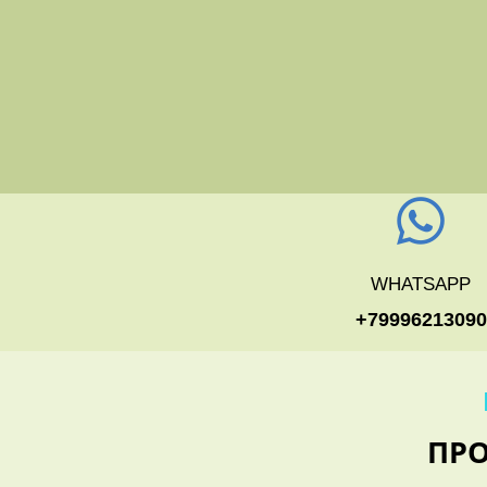
WHATSAPP
+79996213090
ПР