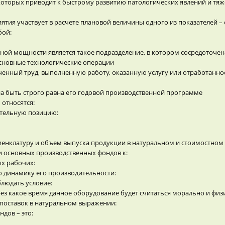
 в которых приводит к быстрому развитию патологических явлений и т
ятия участвует в расчете плановой величины одного из показателей –
бой:
ной мощности является такое подразделение, в котором сосредоточен
основные технологические операции
енный труд, выполненную работу, оказанную услугу или отработанное
 быть строго равна его годовой производственной программе
относятся:
ательную позицию:
енклатуру и объем выпуска продукции в натуральном и стоимостном
 основных производственных фондов к:
х рабочих:
 динамику его производительности:
блюдать условие:
ез какое время данное оборудование будет считаться морально и фи
 поставок в натуральном выражении:
дов – это: