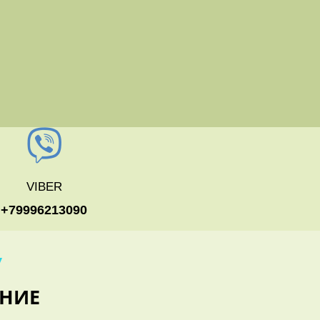
VIBER
+79996213090
У
НИЕ