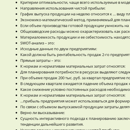
Критерии оптимальности, чаще всего используемые в мод
Направления использования чистой прибыли:
График выпуска продукции на неделю относится к … виду п
Экономико-математический метод, применяемый для план
Если объем производства готовой продукции умножить на н
Общезаводские расходы можно охарактеризовать как расх
Материалоемкость продукции и ее себестоимость находятс
SWOT-анализ – это:
Исходные данные по двум предприятиям:
Какой должна быть рентабельность продаж 2-го предприяти
Прямые затраты – это:
К нормам и нормативам материальных затрат относятся:
Для планирования потребности в ресурсах выделяют следу
При объеме продаж 200 тыс. руб. за квартал предприятие по
В следующем квартале ожидается падение объема продаж н
Какое снижение условно постоянных расходов необходимо,
К нормам и нормативам материальных затрат относятся:
…прибыль предприятия может использоваться для формир
По связи с объемом выпускаемой продукции затраты делятс
Верно ли высказывание:
Сущность интерактивного подхода к планированию заключа
тенденции дальнейшего развития.
Укажите единицы измерения нормы чистой прибыли: