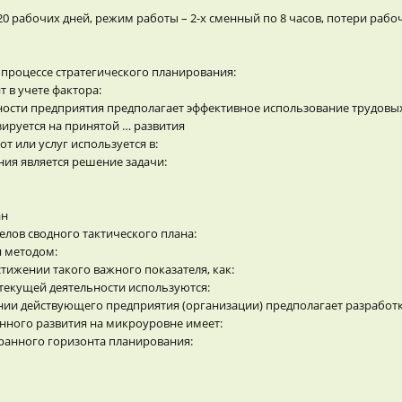
20 рабочих дней, режим работы – 2-х сменный по 8 часов, потери раб
 процессе стратегического планирования:
 в учете фактора:
ьности предприятия предполагает эффективное использование трудов
ируется на принятой … развития
т или услуг используется в:
ия является решение задачи:
ан
лов сводного тактического плана:
я методом:
стижении такого важного показателя, как:
 текущей деятельности используются:
ии действующего предприятия (организации) предполагает разработк
ного развития на микроуровне имеет:
ранного горизонта планирования: