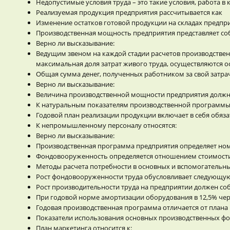
Недопустимые условия труда – это такие условия, работа
Реализуемая продукция предприятия рассчитывается как
Изменение остатков готовой продукции на складах предпри
Производственная мощность предприятия представляет со
Верно ли высказывание:
Ведущим звеном на каждой стадии расчетов производствен
максимальная доля затрат живого труда, осуществляются 
Общая сумма денег, полученных работником за свой затрач
Верно ли высказывание:
Величина производственной мощности предприятия должна
К натуральным показателям производственной программы 
Годовой план реализации продукции включает в себя обяз
К непромышленному персоналу относятся:
Верно ли высказывание:
Производственная программа предприятия определяет ном
Фондовооруженность определяется отношением стоимости
Методы расчета потребности в основных и вспомогательны
Рост фондовооруженности труда обусловливает следующую
Рост производительности труда на предприятии должен со
При годовой норме амортизации оборудования в 12,5% чер
Годовая производственная программа отличается от плана
Показатели использования основных производственных фон
План маркетинга относится к: