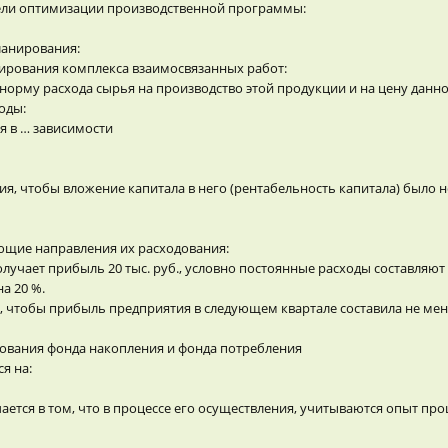
ели оптимизации производственной программы:
ланирования:
ирования комплекса взаимосвязанных работ:
орму расхода сырья на производство этой продукции и на цену данно
оды:
я в … зависимости
я, чтобы вложение капитала в него (рентабельность капитала) было не
ющие направления их расходования:
лучает прибыль 20 тыс. руб., условно постоянные расходы составляют 
а 20 %.
 чтобы прибыль предприятия в следующем квартале составила не менее
ования фонда накопления и фонда потребления
я на:
ется в том, что в процессе его осуществления, учитываются опыт пр