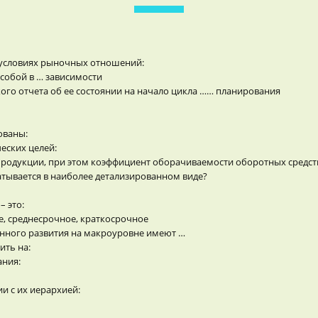
 условиях рыночных отношений:
собой в … зависимости
ского отчета об ее состоянии на начало цикла …… планирования
ованы:
еских целей:
 продукции, при этом коэффициент оборачиваемости оборотных средст
тывается в наиболее детализированном виде?
 это:
, среднесрочное, краткосрочное
ного развития на макроуровне имеют …
ить на:
ания:
и с их иерархией: