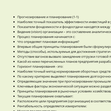
Прогнозирование и планирование (1-1)
Наиболее точный показатель эффективности инвестиций в
Показатели фондоемкости и фондоотдачи находятся между 
Видение (vision) организации – это составление аналитиче
Процесс планирования начинается с:
Что определяет плановая информация?
Впервые общие принципы планирования были сформулир
Методы (способы), используемые для достижения стратегич
Отсутствие вагонов вызвало замедление отгрузки готовой
Какой из ниже перечисленных планов предприятия разраба
Горизонт планирования - это:
Наиболее точный метод нормирования оборотных средств –
По какому критерию выделяют планирование долгосрочное
Определяющее значение при прогнозировании промышлен
Ключевые факторы экономической ситуации можно раздел
Принципы планирования в рыночных условиях хозяйствов
Текущее планирование охватывает:
Расположите цели предприятия (организации) в соответстви
Рентабельность определяется измерителем:
Миссия предприятия это: