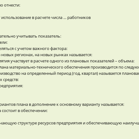
 отнести:
 использование в расчете числа … работников
тельно учитывать показатель:
ели:
яться с учетом важного фактора:
новых регионах, на новых рынках называется:
ятия участвует в расчете одного из плановых показателей – объема:
плана материально-технического обеспечения производится по следу
изводство на определенный период (год, квартал) называется планова
 средств:
редприятия:
иантов плана в дополнение к основному варианту называется:
 состоит в обеспечении:
ечающую структуре ресурсов предприятия и обеспечивающую наилучш