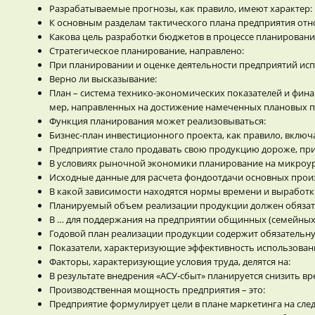
Разрабатываемые прогнозы, как правило, имеют характер:
К основным разделам тактического плана предприятия отно
Какова цель разработки бюджетов в процессе планировани
Стратегическое планирование, направлено:
При планировании и оценке деятельности предприятий исп
Верно ли высказывание:
План – система технико-экономических показателей и фина
мер, направленных на достижение намеченных плановых п
Функция планирования может реализовываться:
Бизнес-план инвестиционного проекта, как правило, включа
Предприятие стало продавать свою продукцию дороже, пр
В условиях рыночной экономики планирование на микроур
Исходные данные для расчета фондоотдачи основных произ
В какой зависимости находятся нормы времени и выработк
Планируемый объем реализации продукции должен обязате
В … для поддержания на предприятии общинных (семейных
Годовой план реализации продукции содержит обязательн
Показатели, характеризующие эффективность использован
Факторы, характеризующие условия труда, делятся на:
В результате внедрения «АСУ-сбыт» планируется снизить в
Производственная мощность предприятия – это:
Предприятие формулирует цели в плане маркетинга на след