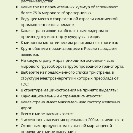
растениеводства:
Какие три из перечисленных культур обеспечивают
более 75 % мирового сбора зерновых.
Ведущее место в современной отрасли химической
промышленности занимает:
Какая страна является абсолютным лидером по
производству и экспорту кукурузы в мире.
К мировым монотеическим религиям не относится:
Крупнейшими проживающими в России народами
являются:
На какую страну мира приходится основная часть
мирового грузооборота трубопроводного транспорта.
Выберите из предложенного списка три страны, в
структуре электроэнергетики которых преобладают
ГЭС:
В структуре машиностроения не принято выделять:
Однонациональными странами считаются:
Какая страна имеет максимальную густоту железных
дорог.
Всего в мире насчитывается:
Численность населения превышает 200 млн. человек в:
Основным продуцентом сырьевой марганцевой
продукции в мире выступает: