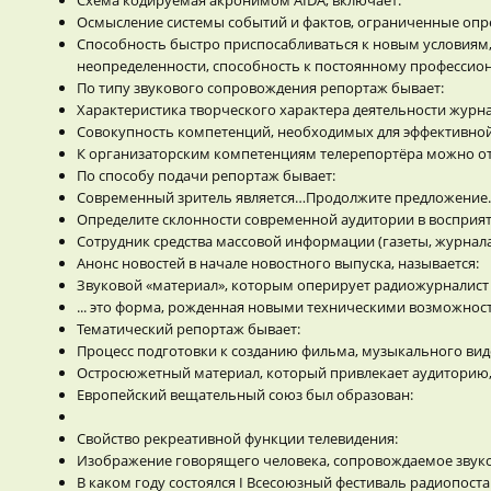
Осмысление системы событий и фактов, ограниченные оп
Способность быстро приспосабливаться к новым условиям,
неопределенности, способность к постоянному профессио
По типу звукового сопровождения репортаж бывает:
Характеристика творческого характера деятельности журнал
Совокупность компетенций, необходимых для эффективной 
К организаторским компетенциям телерепортёра можно от
По способу подачи репортаж бывает:
Современный зритель является…Продолжите предложение.
Определите склонности современной аудитории в восприя
Сотрудник средства массовой информации (газеты, журнала,
Анонс новостей в начале новостного выпуска, называется:
Звуковой «материал», которым оперирует радиожурналист
... это форма, рожденная новыми техническими возможнос
Тематический репортаж бывает:
Процесс подготовки к созданию фильма, музыкального вид
Остросюжетный материал, который привлекает аудиторию,
Европейский вещательный союз был образован:
Свойство рекреативной функции телевидения:
Изображение говорящего человека, сопровождаемое звуком
В каком году состоялся I Всесоюзный фестиваль радиопоста