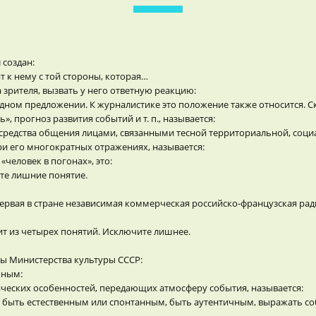
 создан:
т к нему с той стороны, которая…
а зрителя, вызвать у него ответную реакцию:
 одном предложении. К журналистике это положение также относится. 
 прогноз развития событий и т. п., называется:
тве средства общения лицами, связанными тесной территориальной, со
и его многократных отражениях, называется:
человек в погонах», это:
те лишние понятие.
первая в стране независимая коммерческая российско-французская рад
т из четырех понятий. Исключите лишнее.
мы Министерства культуры СССР:
чным:
ческих особенностей, передающих атмосферу события, называется:
 быть естественным или спонтанным, быть аутентичным, выражать со