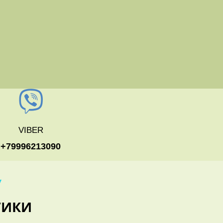
VIBER
+79996213090
У
ТИКИ