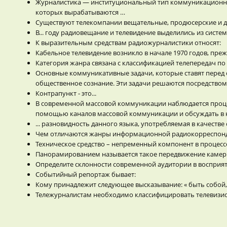
Журналистика — институциональный тип коммуникационной 
которых вырабатываются …
Существуют телекомпании вещательные, продюсерские и ди
В... году радиовещание и телевидение выделились из систе
К выразительным средствам радиожурналистики относят:
Кабельное телевидение возникло в начале 1970 годов, прежд
Категория жанра связана с классификацией телепередач по .
Основные коммуникативные задачи, которые ставят перед
общественное сознание. Эти задачи решаются посредство
Контрапункт - это...
В современной массовой коммуникации наблюдается проце
помощью каналов массовой коммуникации и обсуждать в н
... разновидность данного языка, употребляемая в качес
Чем отличаются жанры информационной радиокорреспонд
Техническое средство – непременный компонент в процес
Панорамированием называется такое передвижение камеры,
Определите склонности современной аудитории в восприя
Событийный репортаж бывает:
Кому принадлежит следующее высказывание: « быть собой,
Тележурналистам необходимо классифицировать телевиз