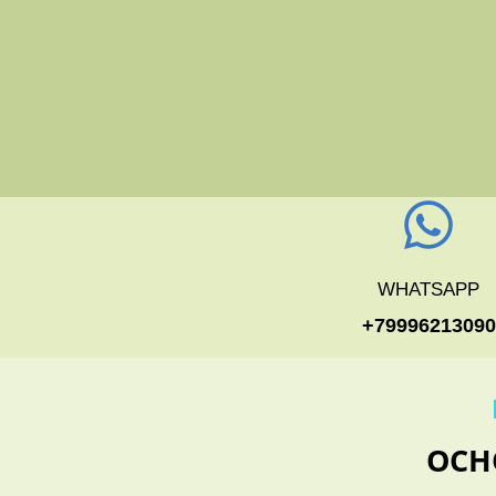
WHATSAPP
+79996213090
ОСН