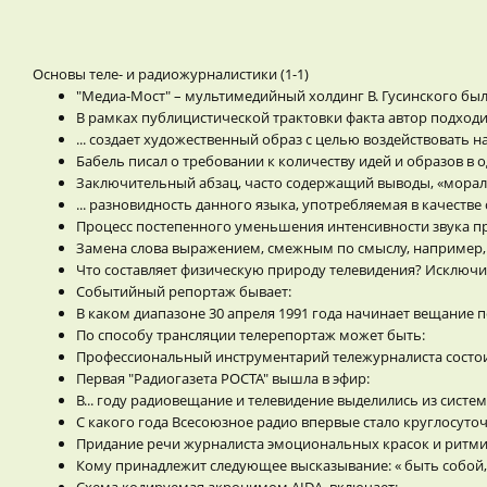
Основы теле- и радиожурналистики (1-1)
"Медиа-Мост" – мультимедийный холдинг В. Гусинского был
В рамках публицистической трактовки факта автор подходи
... создает художественный образ с целью воздействовать н
Бабель писал о требовании к количеству идей и образов в
Заключительный абзац, часто содержащий выводы, «мораль»,
... разновидность данного языка, употребляемая в качес
Процесс постепенного уменьшения интенсивности звука пр
Замена слова выражением, смежным по смыслу, например, «
Что составляет физическую природу телевидения? Исключи
Событийный репортаж бывает:
В каком диапазоне 30 апреля 1991 года начинает вещание 
По способу трансляции телерепортаж может быть:
Профессиональный инструментарий тележурналиста состои
Первая "Радиогазета РОСТА" вышла в эфир:
В... году радиовещание и телевидение выделились из систе
С какого года Всесоюзное радио впервые стало круглосуто
Придание речи журналиста эмоциональных красок и ритми
Кому принадлежит следующее высказывание: « быть собой,
Схема кодируемая акронимом AIDA, включает: