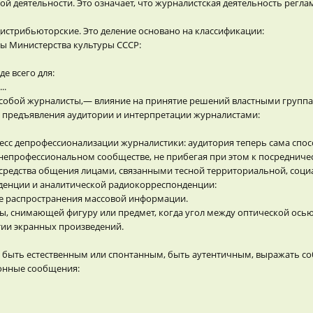
деятельности. Это означает, что журналистская деятельность регла
стрибьюторские. Это деление основано на классификации:
мы Министерства культуры СССР:
е всего для:
..
 собой журналисты,— влияние на принятие решений властными группа
м предъявления аудитории и интерпретации журналистами:
сс депрофессионализации журналистики: аудитория теперь сама спос
епрофессиональном сообществе, не прибегая при этом к посредничес
тве средства общения лицами, связанными тесной территориальной, со
енции и аналитической радиокорреспонденции:
се распространения массовой информации.
 снимающей фигуру или предмет, когда угол между оптической осью 
тии экранных произведений.
 быть естественным или спонтанным, быть аутентичным, выражать со
ионные сообщения: