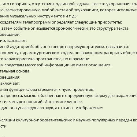
что говоришь, отсутствие подлинной задачи... все это укорачивает го
, зафиксированную любой системой звукозаписи, которая использует
ание музыкальных инструментов и т. д.):
 создателям телепрограмм определяет следующие приоритеты:
, затем событие описывается хронологически, это структура текста:
иовещания:
ир, называют:
живой аудиторией, обычно говоря напрямую зрителям, называется:
кинопленку, с драматургическим ходом, позволяющим раскрыть обществ
о характеристика пространства, но и времени:
угим средствам массовой информации не имеет отношения:
тельная основа:
иовещания:
 включает:
ная функция слова стремится к нулю процентов:
ого процесса, мысль, облеченная в определенную форму для выражени
т из четырех понятий. Исключите лишнее.
адио оно унаследовало звук, а от кино - изображение:
сляции культурно-просветительских и научно-популярных передач вп
сти: