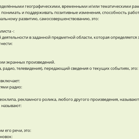
ределёнными географическими, временными и/или тематическими рам
 понимать и поддерживать позитивные изменения, способность работ
нальному развитию, самосовершенствованию, это:
иста -:
деятельности в заданной предметной области, которая определяется 
нести:
тии экранных произведений.
 радио, телевидения), передающий сведения о текущих событиях, это:
 включает:
тями радио:
еоклипа, рекламного ролика, любого другого произведения, называют
 называют:
 его речи, это:
новок: