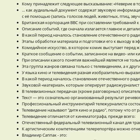
Кому принадлежит следующее высказывание: «Неверие в то, 
… как аудиальный документ содержат звуковую информацию
с её помощью (запись голосов людей, животных, птиц, звуч
Британская корпорация ВВС при составлении требований к
Описание событий, где сначала излагается главное и детали
В какой период началось становление отечественного рад
Этапы обработки материала и подготовки его к выходу в эф
Комедийное искусство, в котором комик выступает перед 
Краткое сообщение о событии, записанное на видео- или 
При описании какого понятия важнейшей является не тольк
Эта группа жанров связана только с телевидением, а к др
У языка кино и телевидения разная изобразительно-вырази
В какой период началось становление отечественного рад
Звуковой «материал», которым оперирует радиожурналист
В телевизионных передачах (кроме разговорных) описатель
Текст — это сознательно организованный результат речев
Профессиональный инструментарий тележурналиста состои
Телевидение называют "дитя кино и радио", потому что от р
Телевидение отличается от кинематографа, прежде всего:
Отечественный федеральный телевизионный канал для тран
К артистическим компетенциям телерепортёра можно отне
Владимир Саппак - это: