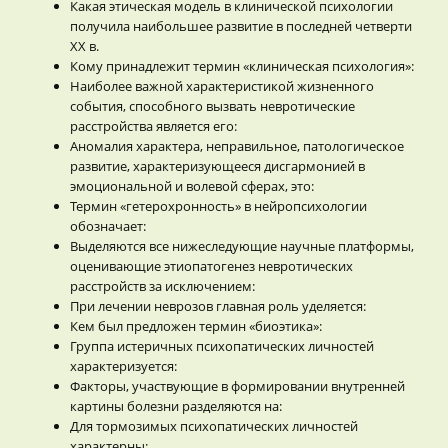
Какая этическая модель в клинической психологии
получила наибольшее развитие в последней четверти
XX в.
Кому принадлежит термин «клиническая психология»:
Наиболее важной характеристикой жизненного
события, способного вызвать невротические
расстройства является его:
Аномалия характера, неправильное, патологическое
развитие, характеризующееся дисгармонией в
эмоциональной и волевой сферах, это:
Термин «гетерохронность» в нейропсихологии
обозначает:
Выделяются все нижеследующие научные платформы,
оценивающие этиопатогенез невротических
расстройств за исключением:
При лечении неврозов главная роль уделяется:
Кем был предложен термин «биоэтика»:
Группа истеричных психопатических личностей
характеризуется:
Факторы, участвующие в формировании внутренней
картины болезни разделяются на:
Для тормозимых психопатических личностей
характерны: