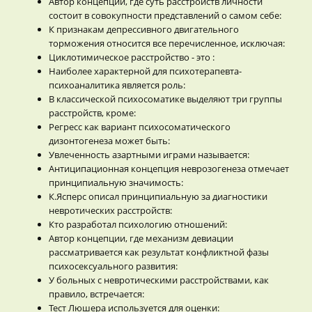
Автор концепции, где суть расстройств личности
состоит в совокупности представлений о самом себе:
К признакам депрессивного двигательного
торможения относится все перечисленное, исключая:
Циклотимическое расстройство - это :
Наиболее характерной для психотерапевта-
психоаналитика является роль:
В классической психосоматике выделяют три группы
расстройств, кроме:
Регресс как вариант психосоматического
дизонтогенеза может быть:
Увлеченность азартными играми называется:
Антиципационная концепция неврозогенеза отмечает
принципиальную значимость:
К.Ясперс описал принципиальную за диагностики
невротических расстройств:
Кто разработал психологию отношений:
Автор концепции, где механизм девиации
рассматривается как результат конфликтной фазы
психосексуального развития:
У больных с невротическими расстройствами, как
правило, встречается:
Тест Люшера используется для оценки: