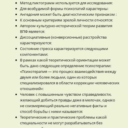
Метод пиктограмм используется для исследования:
Для возбудимой формы психопатий характерны:
Ангедония может быть диагностическим признаком :
К основным критериям зрелой личности относятся:
Автором культурно-исторической теории развития
ВПФ является:
Диссоциативные (конверсионные) расстройства
характеризуются:
Состояние стресса характеризуется следующими
компонентами:
В рамках какой теоретической ориентации может
быть дано следующее определение психотерапии:
«Психотерапия — это процесс взаимодействия между
двумя или более людьми, один из которых
специализировался в области коррекции человеческих
отношений»:
Человек с повышенным чувством справедливости,
желающий добиться правды даже в мелочах, однако
не соизмеряющий реально негативные факты и
способ борьбы с ними называется:
Теоретические и практические проблемы какой
специальности не могут разрабатываться без