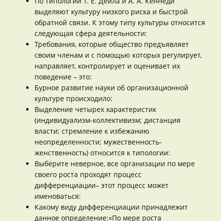
По типологии Т. Е. Дейла и А. А. Кеннеди
выделяют культуру низкого риска и быстрой
обратной связи. К этому типу культуры относится
следующая сфера деятельности:
Требования, которые общество предъявляет
своим членам и с помощью которых регулирует,
направляет, контролирует и оценивает их
поведение – это:
Бурное развитие науки об организационной
культуре происходило:
Выделение четырех характеристик
(индивидуализм-коллективизм; дистанция
власти; стремление к избежанию
неопределенности; мужественность-
женственность) относится к типологии:
Выберите неверное, все организации по мере
своего роста проходят процесс
дифференциации– этот процесс может
именоваться:
Какому виду дифференциации принадлежит
данное определение:«По мере роста