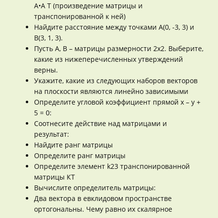
A•A T (произведение матрицы и
транспонированной к ней)
Найдите расстояние между точками A(0, -3, 3) и
B(3, 1, 3).
Пусть А, В – матрицы размерности 2х2. Выберите,
какие из нижеперечисленных утверждений
верны.
Укажите, какие из следующих наборов векторов
на плоскости являются линейно зависимыми
Определите угловой коэффициент прямой х – у +
5 = 0:
Соотнесите действие над матрицами и
результат:
Найдите ранг матрицы
Определите ранг матрицы
Определите элемент k23 транспонированной
матрицы КT
Вычислите определитель матрицы:
Два вектора в евклидовом пространстве
ортогональны. Чему равно их скалярное