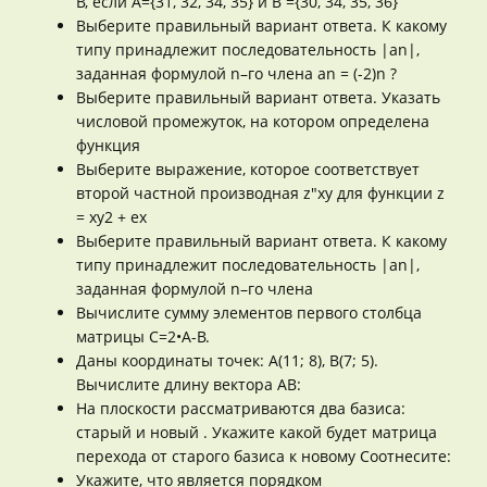
В, если А={31, 32, 34, 35} и В ={30, 34, 35, 36}
Выберите правильный вариант ответа. К какому
типу принадлежит последовательность |an|,
заданная формулой n–го члена an = (-2)n ?
Выберите правильный вариант ответа. Указать
числовой промежуток, на котором определена
функция
Выберите выражение, которое соответствует
второй частной производная z"xy для функции z
= xy2 + ex
Выберите правильный вариант ответа. К какому
типу принадлежит последовательность |an|,
заданная формулой n–го члена
Вычислите сумму элементов первого столбца
матрицы C=2•A-B.
Даны координаты точек: А(11; 8), В(7; 5).
Вычислите длину вектора AB:
На плоскости рассматриваются два базиса:
старый и новый . Укажите какой будет матрица
перехода от старого базиса к новому Соотнесите:
Укажите, что является порядком