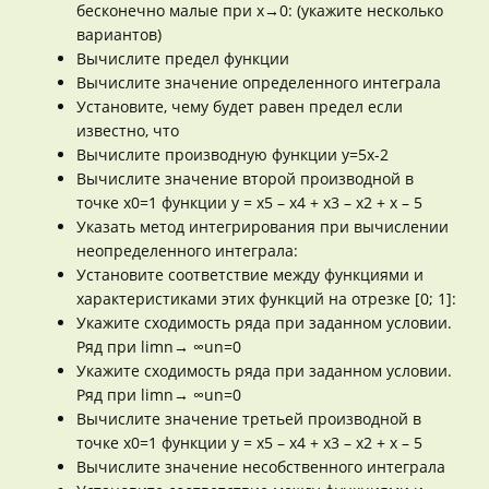
бесконечно малые при x→0: (укажите несколько
вариантов)
Вычислите предел функции
Вычислите значение определенного интеграла
Установите, чему будет равен предел если
известно, что
Вычислите производную функции y=5x-2
Вычислите значение второй производной в
точке x0=1 функции y = x5 – x4 + x3 – x2 + x – 5
Указать метод интегрирования при вычислении
неопределенного интеграла:
Установите соответствие между функциями и
характеристиками этих функций на отрезке [0; 1]:
Укажите сходимость ряда при заданном условии.
Ряд при limn→ ∞un=0
Укажите сходимость ряда при заданном условии.
Ряд при limn→ ∞un=0
Вычислите значение третьей производной в
точке x0=1 функции y = x5 – x4 + x3 – x2 + x – 5
Вычислите значение несобственного интеграла