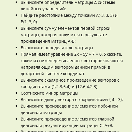
Вычислите определитель матрицы Δ системы
линейных уравнений:
Найдите расстояние между точками A(-3, 3, 3) и
B(1, 3, 0).
Вычислите сумму элементов первой строки
матрицы, которая получится в результате
произведения матриц A•B:
Вычислите определитель матрицы
Прямая имеет уравнение 2х – 5у + 7 = 0. Укажите,
какие из нижеперечисленных векторов являются
направляющим вектором данной прямой в
декартовой системе координат.
Вычислите скалярное произведение векторов с
координатами {1;2;3;6;4} и {12;6;4;2;3}
Соотнесите минор матрицы
Вычислите длину вектора с координатами {-4; -3}:
Вычислите произведение элементов побочной
диагонали матрицы
Вычислите произведение элементов главной
диагонали результирующей матрицы C=A+B.
Вычислите скалярное произведение векторов с