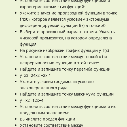
Установите соответствие между функциями и
характеристиками этих функций:
Укажите значение производной функции в точке
f ’(x0), которое является условием экстремума
дифференцируемой функции f(x) в точке x0
Выберите правильный вариант ответа. Указать
числовой промежуток, на котором определена
функция
На рисунке изображен график функции y=f(x)
Установите соответствие между точкой x i и
непрерывностью функции в этой точке:
Найдите и запишите точку перегиба функции
y=x3 -24x2 +2x-1
Укажите условия сходимости условно
знакопеременного ряда
Найдите и запишите точку максимума функции
y=-x2 -12x+4.
Установить соответствие между функциями и их
предельным значением:
Вычислите предел функции
Установите соответствие между