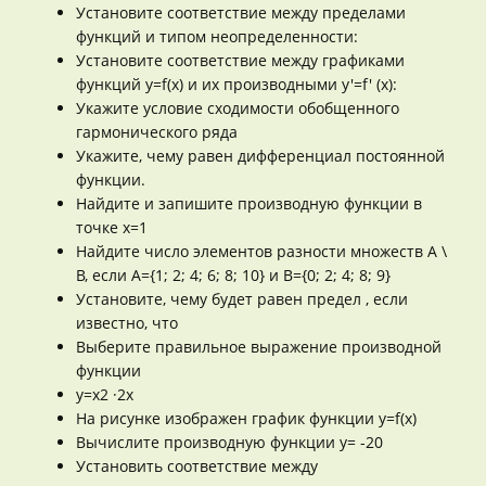
Установите соответствие между пределами
функций и типом неопределенности:
Установите соответствие между графиками
функций y=f(x) и их производными y'=f' (x):
Укажите условие сходимости обобщенного
гармонического ряда
Укажите, чему равен дифференциал постоянной
функции.
Найдите и запишите производную функции в
точке x=1
Найдите число элементов разности множеств А \
В, если А={1; 2; 4; 6; 8; 10} и В={0; 2; 4; 8; 9}
Установите, чему будет равен предел , если
известно, что
Выберите правильное выражение производной
функции
y=x2 ·2x
На рисунке изображен график функции y=f(x)
Вычислите производную функции y= -20
Установить соответствие между