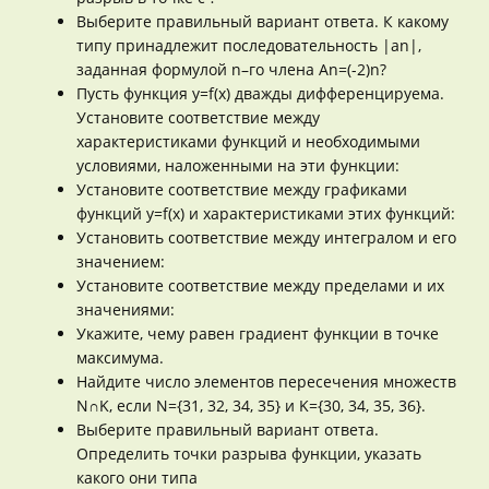
Выберите правильный вариант ответа. К какому
типу принадлежит последовательность |an|,
заданная формулой n–го члена An=(-2)n?
Пусть функция y=f(x) дважды дифференцируема.
Установите соответствие между
характеристиками функций и необходимыми
условиями, наложенными на эти функции:
Установите соответствие между графиками
функций y=f(x) и характеристиками этих функций:
Установить соответствие между интегралом и его
значением:
Установите соответствие между пределами и их
значениями:
Укажите, чему равен градиент функции в точке
максимума.
Найдите число элементов пересечения множеств
N∩K, если N={31, 32, 34, 35} и K={30, 34, 35, 36}.
Выберите правильный вариант ответа.
Определить точки разрыва функции, указать
какого они типа