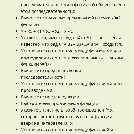
последовательностями и формулой общего члена
этой последовательности:
Вычислите значение производной в точке x0=1
функции
y = x5 – x4 + x3 – x2 + x – 5
Укажите сходимость ряда u4+ u5+…+ un+…, если
известно, что ряд u1+ u2+ u3+…+ un+… сходится.
Установите соответствие между формулами для
нахождения асимптот и видом асимптот графика
функции y=f(x):
Вычислите предел числовой
последовательности:
Установите соответствие между функциями и их
производными:
Вычислите предел функции
Выберите вид производной функции
Укажите значение второй производной f''(x),
которое соответствует выпуклости функции
вверх на интервале (a, b).
Установить соответствие между функцией и