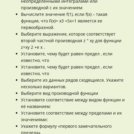
неопределенными интегралами или
производной с их значением:
Вычислите значение f(1), если f(x) – такая
функция, что F(x)= x3 +5x+1 является ее
первообразной.
Выберите выражение, которое соответствует
второй частной производная z " xy для функции
z=xy 2 +e x .
Установите, чему будет равен предел , если
известно, что
Установите, чему будет равен предел , если
известно, что
Выберите из данных рядов сходящиеся. Укажите
несколько вариантов.
Выберите вид производной функции
Установите соответствие между видом функции и
её названием:
Установите соответствие между пределами и их
значениями:
Укажете формулу «первого замечательного
предела»