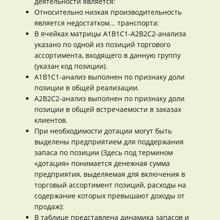
деятельности является:
Относительно низкая производительность
является недостатком... транспорта:
В ячейках матрицы А1В1С1-А2В2С2-анализа
указано по одной из позиций торгового
ассортимента, входящего в данную группу
(указан код позиции).
А1В1С1-анализ выполнен по признаку доли
позиции в общей реализации.
А2В2С2-анализ выполнен по признаку доли
позиции в общей встречаемости в заказах
клиентов.
При необходимости дотации могут быть
выделены предприятием для поддержания
запаса по позиции (Здесь под термином
«дотация» понимается денежная сумма
предприятия, выделяемая для включения в
торговый ассортимент позиций, расходы на
содержание которых превышают доходы от
продаж):
В таблице представлена динамика запасов и