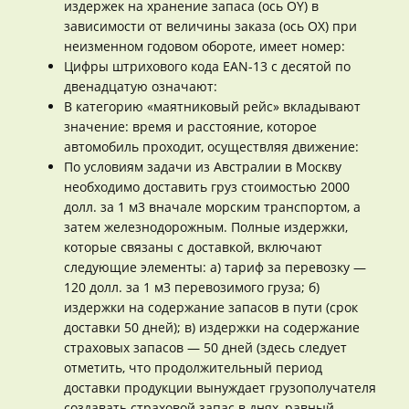
издержек на хранение запаса (ось OY) в
зависимости от величины заказа (ось ОХ) при
неизменном годовом обороте, имеет номер:
Цифры штрихового кода EAN-13 с десятой по
двенадцатую означают:
В категорию «маятниковый рейс» вкладывают
значение: время и расстояние, которое
автомобиль проходит, осуществляя движение:
По условиям задачи из Австралии в Москву
необходимо доставить груз стоимостью 2000
долл. за 1 м3 вначале морским транспортом, а
затем железнодорожным. Полные издержки,
которые связаны с доставкой, включают
следующие элементы: а) тариф за перевозку —
120 долл. за 1 м3 перевозимого груза; б)
издержки на содержание запасов в пути (срок
доставки 50 дней); в) издержки на содержание
страховых запасов — 50 дней (здесь следует
отметить, что продолжительный период
доставки продукции вынуждает грузополучателя
создавать страховой запас в днях, равный