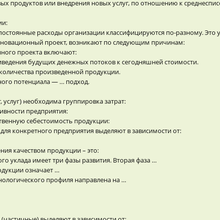
вых продуктов или внедрения новых услуг, по отношению к среднеспи
ии:
постоянные расходы организации классифицируются по-разному. Это у
инновационный проект, возникают по следующим причинам:
ного проекта включают:
риведения будущих денежных потоков к сегодняшней стоимости.
количества произведенной продукции.
ого потенциала — … подход.
 услуг) необходима группировка затрат:
тивности предприятия:
ственную себестоимость продукции:
, для конкретного предприятия выделяют в зависимости от:
ия качеством продукции – это:
о уклада имеет три фазы развития. Вторая фаза …
одукции означает …
нологического профиля направлена на …
частичные) выделяют в зависимости от: