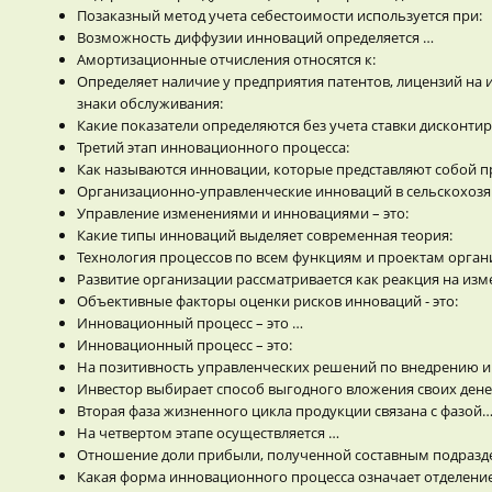
Позаказный метод учета себестоимости используется при:
Возможность диффузии инноваций определяется …
Амортизационные отчисления относятся к:
Определяет наличие у предприятия патентов, лицензий на
знаки обслуживания:
Какие показатели определяются без учета ставки дисконти
Третий этап инновационного процесса:
Как называются инновации, которые представляют собой п
Организационно-управленческие инноваций в сельскохозяй
Управление изменениями и инновациями – это:
Какие типы инноваций выделяет современная теория:
Технология процессов по всем функциям и проектам орган
Развитие организации рассматривается как реакция на изм
Объективные факторы оценки рисков инноваций - это:
Инновационный процесс – это …
Инновационный процесс – это:
На позитивность управленческих решений по внедрению ин
Инвестор выбирает способ выгодного вложения своих денеж
Вторая фаза жизненного цикла продукции связана с фазой
На четвертом этапе осуществляется …
Отношение доли прибыли, полученной составным подраздел
Какая форма инновационного процесса означает отделение