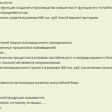
льности:
 функции создания и производства новшества от функции его потребл
определяется как:
ных средств в размере 600 тыс. руб. Какой вариант выгоднее:
вателей теории инновационного менеджмента:
ионных процессов и нововведений:
ся …
ческим процессом в условиях нестабильного и непредсказуемого биз
х технологий является неприемлемым:
я инновационного проекта в размере 300 тыс. руб. (начисление сложн
тивности организации в рамках масштабной базы:
нной продукции называются:
ицом, которому он выдан, ….
: