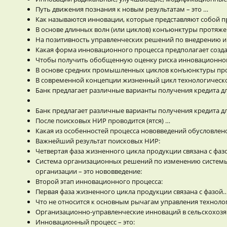
Путь движения познания к новым результатам – это …
Как называются инновации, которые представляют собой п
В основе длинных волн (или циклов) конъюнктуры протяжен
На позитивность управленческих решений по внедрению ин
Какая форма инновационного процесса предполагает созда
Чтобы получить обобщенную оценку риска инновационног
В основе средних промышленных циклов конъюнктуры прот
В современной концепции жизненный цикл технологическог
Банк предлагает различные варианты получения кредита дл
Банк предлагает различные варианты получения кредита дл
После поисковых НИР проводится (ятся) …
Какая из особенностей процесса нововведений обусловле
Важнейший результат поисковых НИР:
Четвертая фаза жизненного цикла продукции связана с фа
Система организационных решений по изменению системы 
организации – это нововведение:
Второй этап инновационного процесса:
Первая фаза жизненного цикла продукции связана с фазой
Что не относится к основным рычагам управления техноло
Организационно-управленческие инноваций в сельскохозяй
Инновационный процесс – это: