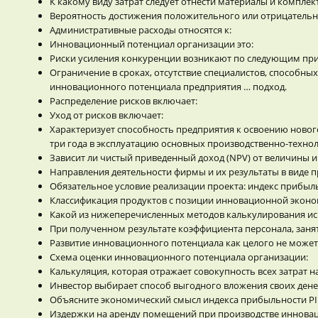
К какому виду затрат следует отнести материалы и компле
Вероятность достижения положительного или отрицательно
Административные расходы относятся к:
Инновационный потенциал организации это:
Риски усиления конкуренции возникают по следующим пр
Ограничение в сроках, отсутствие специалистов, способны
инновационного потенциала предприятия … подход.
Распределение рисков включает:
Уход от рисков включает:
Характеризует способность предприятия к освоению новог
три года в эксплуатацию основных производственно-техно
Зависит ли чистый приведенный доход (NPV) от величины и
Направления деятельности фирмы и их результаты в виде п
Обязательное условие реализации проекта: индекс прибыл
Классификация продуктов с позиции инновационной эконо
Какой из нижеперечисленных методов калькулирования и
При полученном результате коэффициента персонала, занят
Развитие инновационного потенциала как целого не может 
Схема оценки инновационного потенциала организации:
Калькуляция, которая отражает совокупность всех затрат н
Инвестор выбирает способ выгодного вложения своих денеж
Объясните экономический смысл индекса прибыльности PI
Издержки на аренду помещений при производстве инновац