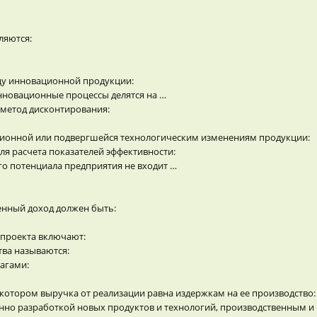
ляются:
цу инновационной продукции:
нновационные процессы делятся на …
метод дисконтирования:
ционной или подвергшейся технологическим изменениям продукции:
ля расчета показателей эффективности:
го потенциала предприятия не входит …
енный доход должен быть:
проекта включают:
ва называются:
агами:
отором выручка от реализации равна издержкам на ее производство:
нно разработкой новых продуктов и технологий, производственным 