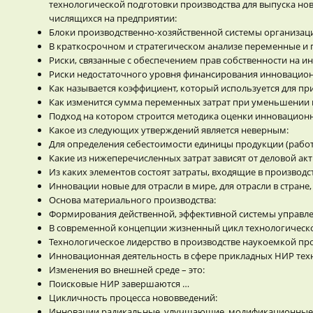
технологической подготовки производства для выпуска но
числящихся на предприятии:
Блоки производственно-хозяйственной системы организац
В краткосрочном и стратегическом анализе переменные и 
Риски, связанные с обеспечением прав собственности на 
Риски недостаточного уровня финансирования инновацион
Как называется коэффициент, который используется для п
Как изменится сумма переменных затрат при уменьшении 
Подход на котором строится методика оценки инновационн
Какое из следующих утверждений является неверным:
Для определения себестоимости единицы продукции (работ,
Какие из нижеперечисленных затрат зависят от деловой ак
Из каких элементов состоят затраты, входящие в производ
Инновации новые для отрасли в мире, для отрасли в стране
Основа материального производства:
Формирования действенной, эффективной системы управлен
В современной концепции жизненный цикл технологическог
Технологическое лидерство в производстве наукоемкой пр
Инновационная деятельность в сфере прикладных НИР тех
Изменения во внешней среде – это:
Поисковые НИР завершаются …
Цикличность процесса нововведений:
Инновации радикальные, улучшающие, модификационные (