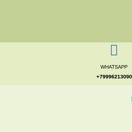
WHATSAPP
+79996213090