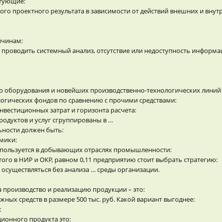
ктующие:
го проектного результата в зависимости от действий внешних и внут
ичинам:
х проводить системный анализ, отсутствие или недоступность информ
о оборудования и новейших производственно-технологических линий 
логических фондов по сравнению с прочими средствами:
нвестиционных затрат и горизонта расчета:
родуктов и услуг сгруппированы в …
ьности должен быть:
мики:
спользуется в добывающих отраслях промышленности:
ого в НИР и ОКР, равном 0,11 предприятию стоит выбрать стратегию:
осуществляться без анализа … среды организации.
а производство и реализацию продукции – это:
ных средств в размере 500 тыс. руб. Какой вариант выгоднее:
:
ионного продукта это: