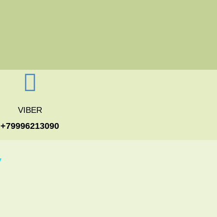
VIBER
+79996213090
У