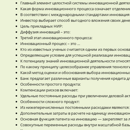
Главный элемент целостной системы инновационной деяте
Какая форма инновационного процесса означает отделение
В соответствии с международными стандартами инновация 
Инвестор выбирает способ выгодного вложения своих денеж
Цель прикладных НИР:
Диффузия инноваций – это:
Третий этап инновационного процесса:
Инновационный процесс – это …
Кто из известных ученых считается одним из первых осно
Определяющие условие для успешной реализации инновац
К потенциалу знаний инновационной деятельности относят
По какому принципу целесообразнее управления технологи
Какой метод оценки и обоснования выбора инновационны
Банк предлагает различные варианты получения кредита дл
Особенности простого продукта:
Компенсации рисков включает:
Удельные постоянные расходы при увеличении деловой ак
Особенности сложного продукт:
Из нижеперечисленных постоянными расходами являются:
Дополнительные затраты в расчете на единицу инновацио
Основная функция патента на инновацию — закрепляет за л
Совокупные переменные расходы внутри масштабной базы