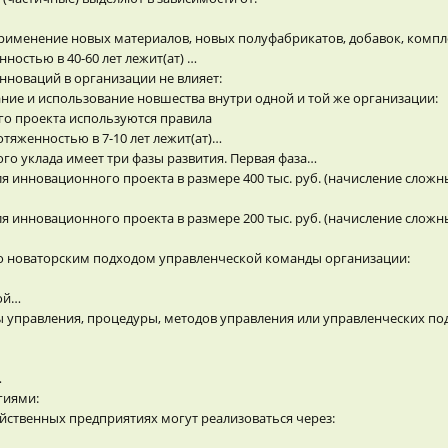
рименение новых материалов, новых полуфабрикатов, добавок, компл
ностью в 40-60 лет лежит(ат) …
новаций в организации не влияет:
ние и использование новшества внутри одной и той же организации:
о проекта используются правила
яженностью в 7-10 лет лежит(ат)…
о уклада имеет три фазы развития. Первая фаза…
я инновационного проекта в размере 400 тыс. руб. (начисление сложн
я инновационного проекта в размере 200 тыс. руб. (начисление сложн
но новаторским подходом управленческой команды организации:
зой…
управления, процедуры, методов управления или управленческих по
…
гиями:
ственных предприятиях могут реализоваться через: