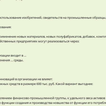
 использование изобретений, свидетельств на промышленные образцы,
рования:
рименение новых материалов, новых полуфабрикатов, добавок, компл
ственных предприятиях могут реализоваться через:
изации входит в …
енения … среды.
новаций в организации не влияет:
ных средств в размере 600 тыс. руб. Какой вариант выгоднее:
…
ением финансово-промышленной группы, к удельного веса активов по
 функции создания и производства новшества от функции его потребл