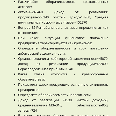
Рассчитайте оборачиваемость краткосрочных
активов:
Активы=248460, Доход от реализации
продукции=560240, Чистый доход=14200, Средняя
величина краткосрочных активов =152270
Вопрос 35:Рентабельность активов определяется как
отношение:
При какой ситуации финансовое положение
предприятия характеризуется как кризисное:
Определите оборачиваемость и срок погашения
дебиторской задолженности:
Средняя величина дебиторской задолженности=5070,
доход от реализации продукции=182000,
нераспределенная прибыль=1540
Какая статья относится к краткосрочным
обязательствам:
Показатели, характеризующие рыночную активность
предприятия:
Определите оборачиваемость Запасов, если:
Доход от реализации =1530, Чистый доход=65,
СредняявеличинаТМЗ=310, себестоимость-950,
запасы=724
В каком разделе баланса отражается денежные