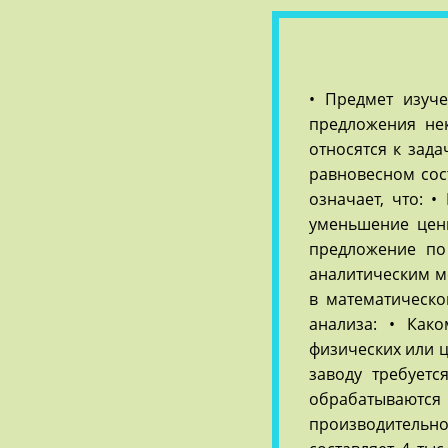
• Предмет изуч
предложения нек
относятся к зад
равновесном сост
означает, что: 
уменьшение цен
предложение по
аналитическим м
в математическо
анализа: • Как
физических или ц
заводу требуетс
обрабатываются
производительн