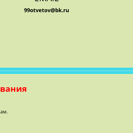
99otvetov@bk.ru
ования
ам.