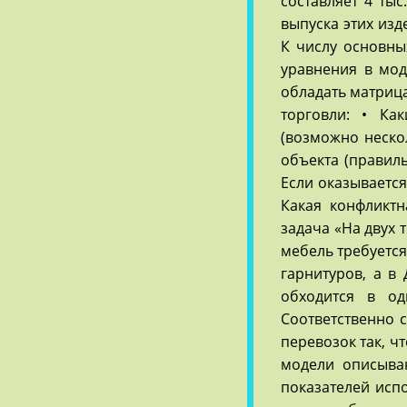
составляет 4 тыс.
выпуска этих изд
К числу основны
уравнения в мод
обладать матрица
торговли: • Ка
(возможно нескол
объекта (правил
Если оказывается
Какая конфликтн
задача «На двух 
мебель требуется
гарнитуров, а в 
обходится в о
Соответственно с
перевозок так, 
модели описыва
показателей исп