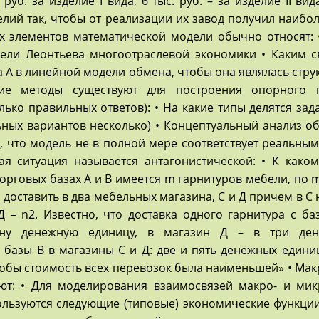
 руб. за изделие I вида, 6 тыс. руб. – за изделие II ви
елий так, чтобы от реализации их завод получил наиб
х элементов математической модели обычно относят: 
ели Леонтьева многоотраслевой экономики • Каким 
 А в линейной модели обмена, чтобы она являлась стр
кие методы существуют для построения опорного 
ько правильных ответов): • На какие типы делятся за
ьных вариантов несколько) • Концептуальный анализ об
, что модель не в полной мере соответствует реальным
ая ситуация называется антагонистической: • К каком
торговых базах А и В имеется m гарнитуров мебели, по 
 доставить в два мебельных магазина, С и Д причем в С 
Д – n2. Известно, что доставка одного гарнитура с б
дну денежную единицу, в магазин Д – в три ден
 базы В в магазины С и Д: две и пять денежных едини
чтобы стоимость всех перевозок была наименьшей» • Ма
ют: • Для моделирования взаимосвязей макро- и мик
ользуются следующие (типовые) экономические функции: