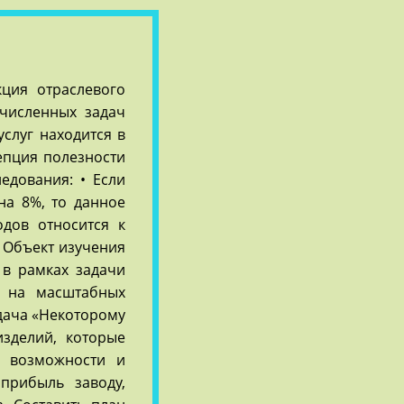
ция отраслевого
ечисленных задач
слуг находится в
цепция полезности
едования: • Если
а 8%, то данное
дов относится к
 Объект изучения
 в рамках задачи
и на масштабных
адача «Некоторому
изделий, которые
е возможности и
прибыль заводу,