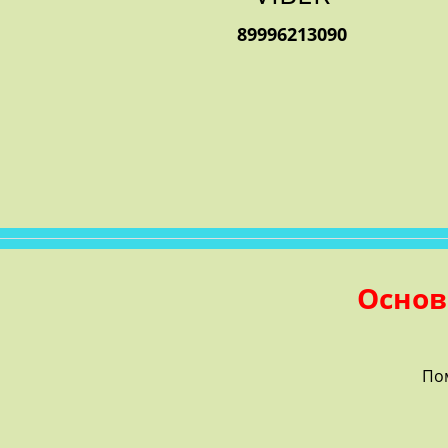
89996213090
Основ
По