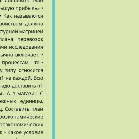
да. Составить план
ольшую прибыль» •
• Как называются
свойством должна
уктурной матрицей
плана перевозок
дачи исследования
ычно включает: •
 процессам – то •
у типу относится
m1 на каждой. Всю
надо доставить n1
азы А в магазин С
ежных единицы.
ц. Составить план
кроэкономические
роэкономических
 • Какое условие