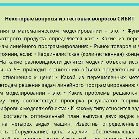
Некоторые вопросы из тестовых вопросов СИБИТ
ения в математическом моделировании – это: • Функ
оторого продукта определяется как: • Какие из пер
ачам линейного программирования: • Рынок товаров и у
оянии, если: • Кардиналистская (количественная) кон
• На какие разновидности делятся модели объекта иссл
ы на 5% приводит к снижению объема предложения н
 отношению к цене: • Какой из перечисленных мето
етодам решения задач линейного программирования: •
м моделировании – это: • Какие проблемы решаются
ому типу соответствует проверка результатов теори
ифровых моделях объекта: • К какому типу относится з
я составить оптимальный план выпуска двух видов 
 на четырех видах машин. Известны определенны
ость оборудования; цена изделий, обеспечивающая 